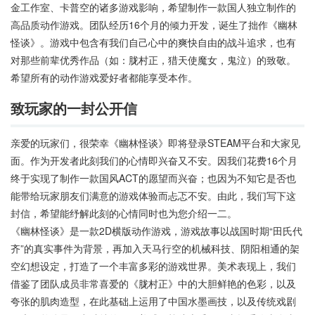
金工作室、卡普空的诸多游戏影响，希望制作一款国人独立制作的
高品质动作游戏。团队经历16个月的倾力开发，诞生了拙作《幽林
怪谈》。游戏中包含有我们自己心中的爽快自由的战斗追求，也有
对那些前辈优秀作品（如：胧村正，猎天使魔女，鬼泣）的致敬。
希望所有的动作游戏爱好者都能享受本作。
致玩家的一封公开信
亲爱的玩家们，很荣幸《幽林怪谈》即将登录STEAM平台和大家见
面。作为开发者此刻我们的心情即兴奋又不安。因我们花费16个月
终于实现了制作一款国风ACT的愿望而兴奋；也因为不知它是否也
能带给玩家朋友们满意的游戏体验而忐忑不安。由此，我们写下这
封信，希望能纾解此刻的心情同时也为您介绍一二。
《幽林怪谈》是一款2D横版动作游戏，游戏故事以战国时期“田氏代
齐”的真实事件为背景，再加入天马行空的机械科技、阴阳相通的架
空幻想设定，打造了一个丰富多彩的游戏世界。美术表现上，我们
借鉴了团队成员非常喜爱的《胧村正》中的大胆鲜艳的色彩，以及
夸张的肌肉造型，在此基础上运用了中国水墨画技，以及传统戏剧