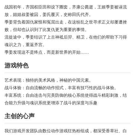
战国初年，齐国权臣田和设下圈套，齐康公薨逝，王姬季姜被诬流
放，姐姐叔姜被囚，姜氏覆灭，史称田氏代齐。
季姜背负着国仇家恨和冤屈出走，在这纷乱之世寻求正义却屡遭挫
败，但却也认识到了比复仇更为重要的事情。
流徙途中，季姜结识了上古神祗后羿、精卫，在他们的帮助下习得
魂识之力，重返齐宫。
季姜发现这不是终点，而是新世界的开始……
游戏特色
艺术表现：独特的美术风格，神秘的中国元素。
战斗体验：自由流畅的动作招式，丰富有技巧性的战斗体验。
丰富系统：自由连击与完美防御的核心系统使得战斗精彩刺激，结
合能力升级与魂识系统更增添了战斗的深度与乐趣
主创的心声
我们游戏开发团队由数位动作游戏狂热粉组成，都深受香草社、白