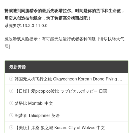
扮演遭到同胞猎杀的最后先驱塔拉尔。时间是你的货币和生命值，
用它来创造技能组合，为了称霸高分榜而战吧！
系统要求:13.2.0-11.0.0
魔改游戏风险提示：有可能无法运行或者各种问题 [请尽快转大气
层]
最新资源
韩国无人机飞行之旅 Okgyecheon Korean Drone Flying Tour Okgyecheon 中文
【日版】爱picopico波比 ラブピカルポッピー 日语
梦塔比 Montabi 中文
织梦者 Talespinner 英语
【美版】库桑 狼之城 Kusan: City of Wolves 中文