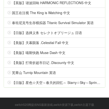
【英版】谐波回响 HARMONIC REFLECTIONS 中文
国王在注视 The King is Watching 中文
泰坦尼克号生存模拟器 Titanic Survival Simulator 英语
【日版】选择义务 セレクトオブリージュ 日语
【美版】天幕陨落 .Celestial Fall 中文
【美版】喵斯快跑 Muse Dash 中文
【美版】打骨折超市日记 .Discounty 中文
芜菁山 Turnip Mountain 英语
【日版】星色☆天空～春天的回忆～ Starry☆Sky～Spring Memories～ 日语
switch520网提供NS最新游戏,switch资源下载,switch主题下载