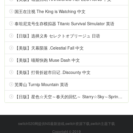
国王在注视 The King is Watching 中文
泰坦尼克号生存模拟器 Titanic Survival Simulator 英语
【日版】选择义务 セレクトオブリージュ 日语
【美版】天幕陨落 .Celestial Fall 中文
【美版】喵斯快跑 Muse Dash 中文
【美版】打骨折超市日记 .Discounty 中文
芜菁山 Turnip Mountain 英语
【日版】星色☆天空～春天的回忆～ Starry☆Sky～Spring Memories～ 日语
switch520网提供NS最新游戏,switch资源下载,switch主题下载
Copyright © 2019