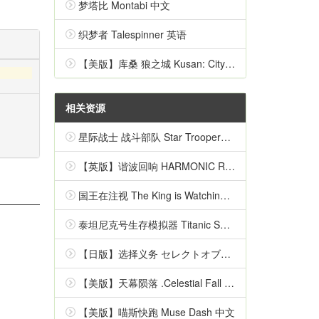
梦塔比 Montabi 中文
织梦者 Talespinner 英语
【美版】库桑 狼之城 Kusan: City of Wolves 中文
相关资源
星际战士 战斗部队 Star Troopers - Combat Force 英语
【英版】谐波回响 HARMONIC REFLECTIONS 中文
国王在注视 The King is Watching 中文
泰坦尼克号生存模拟器 Titanic Survival Simulator 英语
【日版】选择义务 セレクトオブリージュ 日语
【美版】天幕陨落 .Celestial Fall 中文
【美版】喵斯快跑 Muse Dash 中文