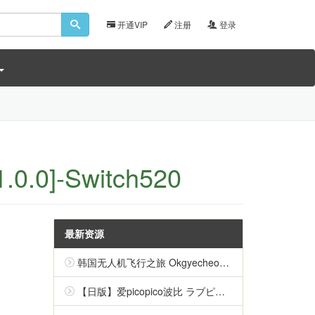
开通VIP
注册
登录
0.0]-Switch520
最新资源
韩国无人机飞行之旅 Okgyecheon Korean Drone Flying Tour Okgyecheon 中文
【日版】爱picopico波比 ラブピカルポッピー 日语