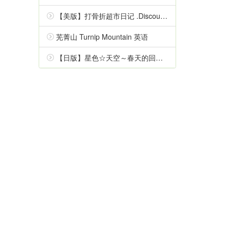
【美版】打骨折超市日记 .Discounty 中文
芜菁山 Turnip Mountain 英语
【日版】星色☆天空～春天的回忆～ Starry☆Sky～Spring Memories～ 日语