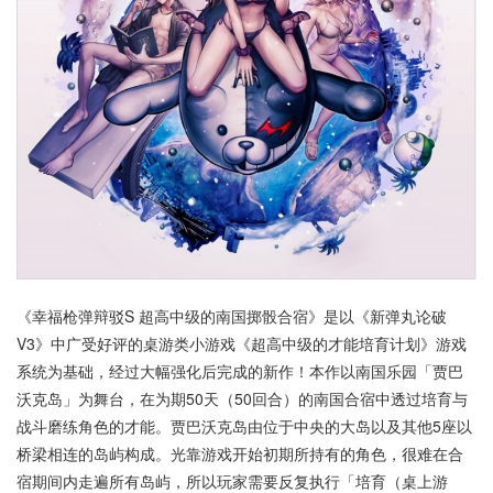
《幸福枪弹辩驳S 超高中级的南国掷骰合宿》是以《新弹丸论破
V3》中广受好评的桌游类小游戏《超高中级的才能培育计划》游戏
系统为基础，经过大幅强化后完成的新作！本作以南国乐园「贾巴
沃克岛」为舞台，在为期50天（50回合）的南国合宿中透过培育与
战斗磨练角色的才能。贾巴沃克岛由位于中央的大岛以及其他5座以
桥梁相连的岛屿构成。光靠游戏开始初期所持有的角色，很难在合
宿期间内走遍所有岛屿，所以玩家需要反复执行「培育（桌上游