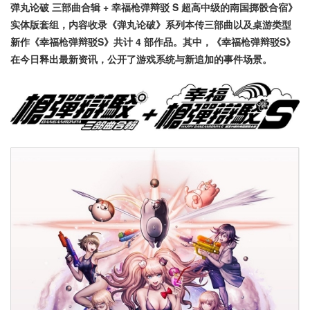
弹丸论破 三部曲合辑 + 幸福枪弹辩驳 S 超高中级的南国掷骰合宿》
实体版套组，内容收录《弹丸论破》系列本传三部曲以及桌游类型
新作《幸福枪弹辩驳S》共计 4 部作品。其中，《幸福枪弹辩驳S》
在今日释出最新资讯，公开了游戏系统与新追加的事件场景。