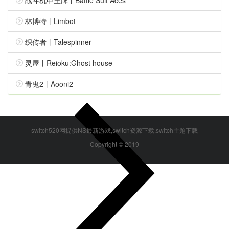
林博特丨Limbot
0:00
/
0:00
织传者丨Talespinner
速度
灵屋丨Reioku:Ghost house
青鬼2丨Aooni2
switch520网提供NS最新游戏,switch资源下载,switch主题下载
Copyright © 2019