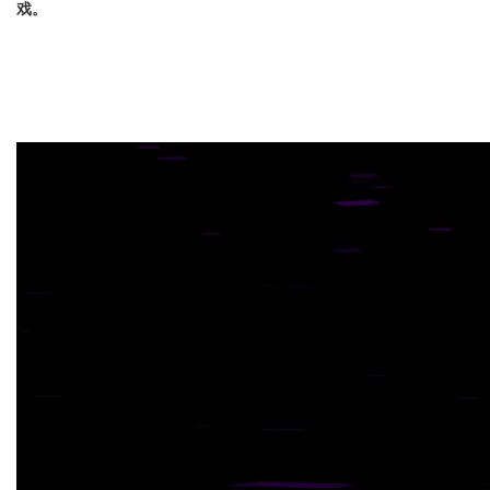
戏。
魔改游戏风险提示：有可能无法运行或者各种
问题 [请尽快转大气层]