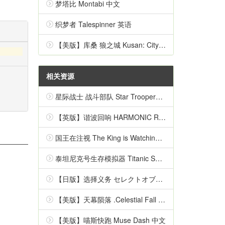
梦塔比 Montabi 中文
织梦者 Talespinner 英语
【美版】库桑 狼之城 Kusan: City of Wolves 中文
相关资源
星际战士 战斗部队 Star Troopers - Combat Force 英语
【英版】谐波回响 HARMONIC REFLECTIONS 中文
国王在注视 The King is Watching 中文
泰坦尼克号生存模拟器 Titanic Survival Simulator 英语
【日版】选择义务 セレクトオブリージュ 日语
【美版】天幕陨落 .Celestial Fall 中文
【美版】喵斯快跑 Muse Dash 中文