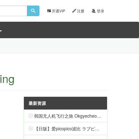
开通VIP
注册
登录
ing
最新资源
韩国无人机飞行之旅 Okgyecheon Korean Drone Flying Tour Okgyecheon 中文
【日版】爱picopico波比 ラブピカルポッピー 日语