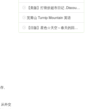
【美版】打骨折超市日记 .Discounty 中文
芜菁山 Turnip Mountain 英语
【日版】星色☆天空～春天的回忆～ Starry☆Sky～Spring Memories～ 日语
生存、
，从外交