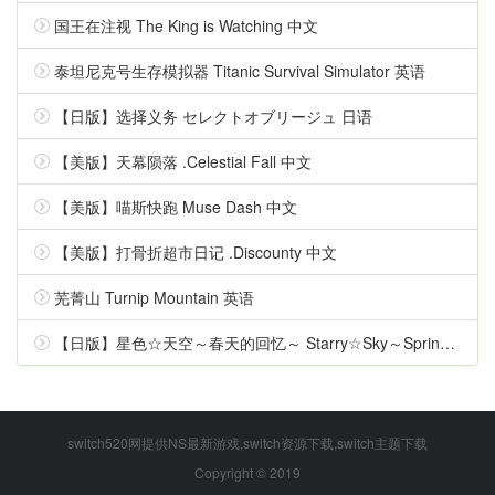
国王在注视 The King is Watching 中文
泰坦尼克号生存模拟器 Titanic Survival Simulator 英语
【日版】选择义务 セレクトオブリージュ 日语
【美版】天幕陨落 .Celestial Fall 中文
【美版】喵斯快跑 Muse Dash 中文
【美版】打骨折超市日记 .Discounty 中文
芜菁山 Turnip Mountain 英语
【日版】星色☆天空～春天的回忆～ Starry☆Sky～Spring Memories～ 日语
switch520网提供NS最新游戏,switch资源下载,switch主题下载
Copyright © 2019