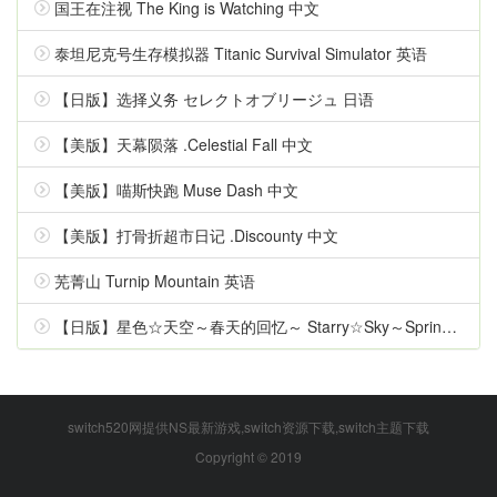
国王在注视 The King is Watching 中文
泰坦尼克号生存模拟器 Titanic Survival Simulator 英语
【日版】选择义务 セレクトオブリージュ 日语
【美版】天幕陨落 .Celestial Fall 中文
【美版】喵斯快跑 Muse Dash 中文
【美版】打骨折超市日记 .Discounty 中文
芜菁山 Turnip Mountain 英语
【日版】星色☆天空～春天的回忆～ Starry☆Sky～Spring Memories～ 日语
switch520网提供NS最新游戏,switch资源下载,switch主题下载
Copyright © 2019