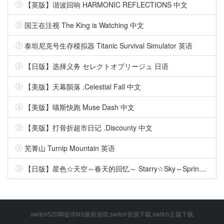
【英版】谐波回响 HARMONIC REFLECTIONS 中文
国王在注视 The King is Watching 中文
泰坦尼克号生存模拟器 Titanic Survival Simulator 英语
【日版】选择义务 セレクトオブリージュ 日语
【美版】天幕陨落 .Celestial Fall 中文
【美版】喵斯快跑 Muse Dash 中文
【美版】打骨折超市日记 .Discounty 中文
芜菁山 Turnip Mountain 英语
【日版】星色☆天空～春天的回忆～ Starry☆Sky～Spring Memories～ 日语
switch520网提供NS最新游戏,switch资源下载,switch主题下载