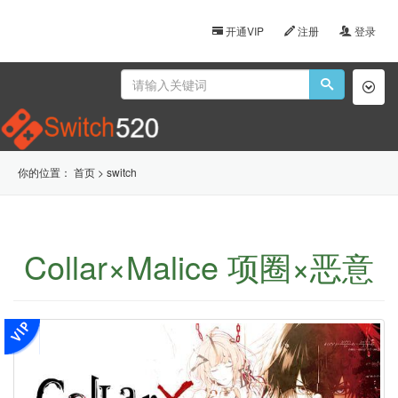
开通VIP
注册
登录
Toggl
naviga
你的位置：
首页
>
switch
Collar×Malice 项圈×恶意