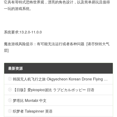
它具有哥特式恐怖世界观，漂亮的角色设计，以及简单易玩且值得
一玩的游戏系统。
系统要求:13.2.0-11.0.0
魔改游戏风险提示：有可能无法运行或者各种问题 [请尽快转大气
层]
最新资源
韩国无人机飞行之旅 Okgyecheon Korean Drone Flying Tour Okgyecheon 中文
【日版】爱picopico波比 ラブピカルポッピー 日语
梦塔比 Montabi 中文
织梦者 Talespinner 英语