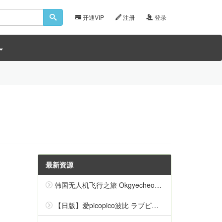
开通VIP
注册
登录
最新资源
韩国无人机飞行之旅 Okgyecheon Korean Drone Flying Tour Okgyecheon 中文
【日版】爱picopico波比 ラブピカルポッピー 日语