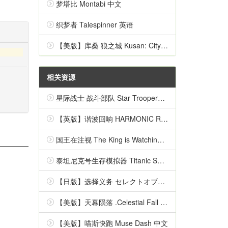
梦塔比 Montabi 中文
织梦者 Talespinner 英语
【美版】库桑 狼之城 Kusan: City of Wolves 中文
相关资源
星际战士 战斗部队 Star Troopers - Combat Force 英语
【英版】谐波回响 HARMONIC REFLECTIONS 中文
国王在注视 The King is Watching 中文
泰坦尼克号生存模拟器 Titanic Survival Simulator 英语
【日版】选择义务 セレクトオブリージュ 日语
【美版】天幕陨落 .Celestial Fall 中文
【美版】喵斯快跑 Muse Dash 中文