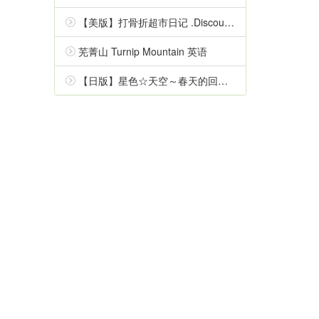
【美版】打骨折超市日记 .Discounty 中文
芜菁山 Turnip Mountain 英语
【日版】星色☆天空～春天的回忆～ Starry☆Sky～Spring Memories～ 日语