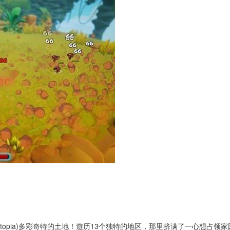
atopia)多彩奇特的土地！遊历13个独特的地区，那里挤满了一心想占领