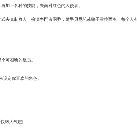
，再加上各种的技能，去面对红色的入侵者。
方式去克制敌人！扮演争鬥者图乔，射手贝尼託或骗子霍拉西奥，每个人
5个可召唤的组员。
服装来设定你喜欢的角色。
快转大气层]