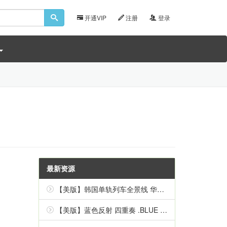
开通VIP
注册
登录
最新资源
【美版】韩国单轨列车全景线 华盖山 .Korean Monorail Panorama Line Hwagaesan 中文
【美版】蓝色反射 四重奏 .BLUE REFLECTION Quartet 英语