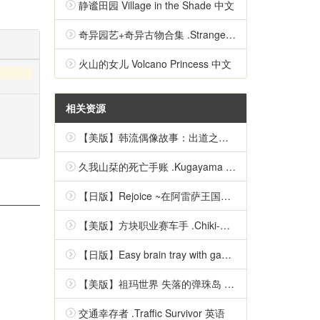
静谧田园 Village in the Shade 中文
奇异园艺+奇异古物合集 .Strange Horticulture 中文
火山的女儿 Volcano Princess 中文
相关资源
【美版】韩流偶像故事：出道之路 .K-Pop Idol Stories: Road to Debut 英语
久我山栞的死亡手账 .Kugayama Shiori's Death Diary 中文
【日版】Rejoice ~在阿雷萨王国的彼方~ 日语
【美版】方块职业赛车手 .Chiki-Chiki Boxy Racers 中文
【日版】Easy brain tray with games Simple inspirational quizzes 日语
【美版】祖玛世界 失落的弹珠岛 .Zumba World - The Lost Marble Island 中文
交通幸存者 .Traffic Survivor 英语