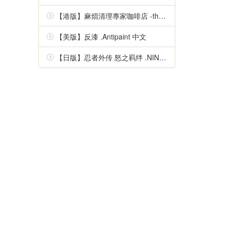
【港版】麻煩清理專家咖啡店 -the mystic lover- 中文
【美版】反漆 .Antipaint 中文
【日版】忍者外传 怒之羁绊 .NINJA GAIDEN Ragebound 中文