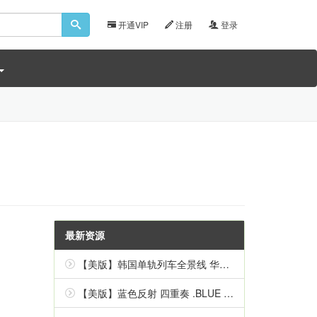
开通VIP
注册
登录
最新资源
【美版】韩国单轨列车全景线 华盖山 .Korean Monorail Panorama Line Hwagaesan 中文
【美版】蓝色反射 四重奏 .BLUE REFLECTION Quartet 英语