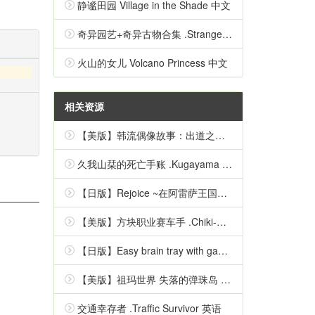
静谧田园 Village in the Shade 中文
奇异园艺+奇异古物合集 .Strange Horticulture 中文
火山的女儿 Volcano Princess 中文
相关资源
【美版】韩流偶像故事：出道之路 .K-Pop Idol Stories: Road to Debut 英语
久我山栞的死亡手账 .Kugayama Shiori's Death Diary 中文
【日版】Rejoice ~在阿雷萨王国的彼方~ 日语
【美版】方块职业赛车手 .Chiki-Chiki Boxy Racers 中文
【日版】Easy brain tray with games Simple inspirational quizzes 日语
【美版】祖玛世界 失落的弹珠岛 .Zumba World - The Lost Marble Island 中文
交通幸存者 .Traffic Survivor 英语