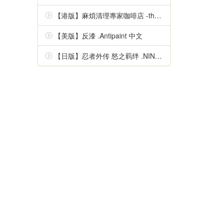
【港版】麻煩清理專家咖啡店 -the mystic lover- 中文
【美版】反漆 .Antipaint 中文
【日版】忍者外传 怒之羁绊 .NINJA GAIDEN Ragebound 中文