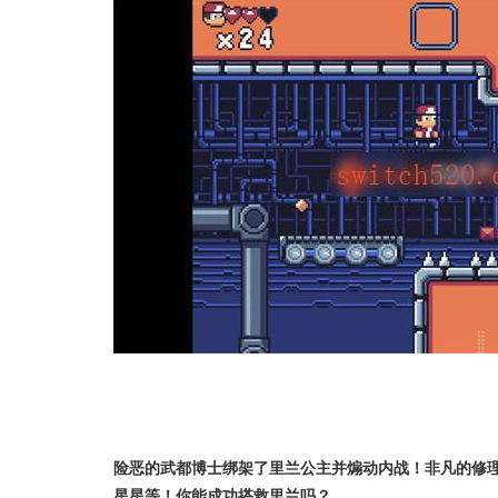
险恶的武都博士绑架了里兰公主并煽动内战！非凡的修理
星星等！你能成功搭救里兰吗？