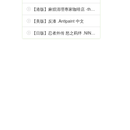
【港版】麻煩清理專家咖啡店 -the mystic lover- 中文
【美版】反漆 .Antipaint 中文
【日版】忍者外传 怒之羁绊 .NINJA GAIDEN Ragebound 中文