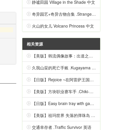
静谧田园 Village in the Shade 中文
奇异园艺+奇异古物合集 .Strange Horticulture 中文
火山的女儿 Volcano Princess 中文
相关资源
【美版】韩流偶像故事：出道之路 .K-Pop Idol Stories: Road to Debut 英语
久我山栞的死亡手账 .Kugayama Shiori's Death Diary 中文
【日版】Rejoice ~在阿雷萨王国的彼方~ 日语
【美版】方块职业赛车手 .Chiki-Chiki Boxy Racers 中文
【日版】Easy brain tray with games Simple inspirational quizzes 日语
【美版】祖玛世界 失落的弹珠岛 .Zumba World - The Lost Marble Island 中文
交通幸存者 .Traffic Survivor 英语