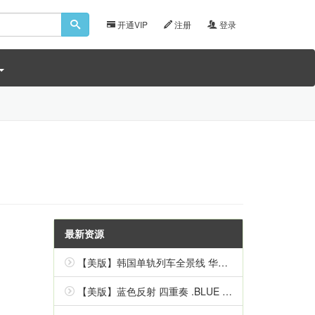
开通VIP
注册
登录
最新资源
【美版】韩国单轨列车全景线 华盖山 .Korean Monorail Panorama Line Hwagaesan 中文
【美版】蓝色反射 四重奏 .BLUE REFLECTION Quartet 英语