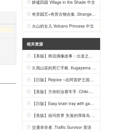
静谧田园 Village in the Shade 中文
奇异园艺+奇异古物合集 .Strange Horticulture 中文
火山的女儿 Volcano Princess 中文
相关资源
【美版】韩流偶像故事：出道之路 .K-Pop Idol Stories: Road to Debut 英语
久我山栞的死亡手账 .Kugayama Shiori's Death Diary 中文
【日版】Rejoice ~在阿雷萨王国的彼方~ 日语
【美版】方块职业赛车手 .Chiki-Chiki Boxy Racers 中文
【日版】Easy brain tray with games Simple inspirational quizzes 日语
【美版】祖玛世界 失落的弹珠岛 .Zumba World - The Lost Marble Island 中文
交通幸存者 .Traffic Survivor 英语