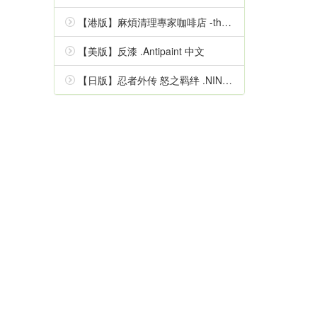
【港版】麻煩清理專家咖啡店 -the mystic lover- 中文
【美版】反漆 .Antipaint 中文
【日版】忍者外传 怒之羁绊 .NINJA GAIDEN Ragebound 中文