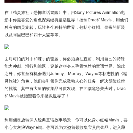
在《精灵旅社：恐怖童话冒险》中，用Sony Pictures Animation电
影中你最喜爱的角色探索经典童话世界！控制Drac和Mavis，用他们
独有的幽灵旋转，玩转各个独特的世界，包括小红帽、皇帝的新装
以及阿里巴巴和四十大盗等等。
面对可怕的对手和棘手的谜题，你必须勇往直前，利用自己的特殊
能力冲刺、滑行和跳跃，穿越这些令人毛骨悚然的童话世界。除此
之外，你甚至有机会遇到Johnny、Murray、Wayne等标志性的《精
灵旅社》角色，他们会引领你完成激动人心的任务，解决阴险狡猾
的挑战，其中有大量的收集品可供发现。在面临危急关头时，Drac
和Mavis就指望着你来拯救世界了！
利用幽灵旋转深入经典童话故事场景！你可以化身小红帽Mavis，要
小心大灰狼Wayne哟。你可以为大盗首领收集宝贵的饰品，进入藏