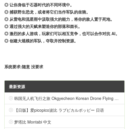
◎ 让你身临于石器时代的不同环境中。
◎ 捕获野生恐龙，或者将它们当作军队的坐骑。
◎ 从雷电和流星雨中汲取强大的能力，将你的敌人置于死地。
◎ 通过强大的天赋来塑造你的部落和酋长。
◎ 激烈的多人游戏，玩家们可以相互竞争，也可以合作对抗 AI。
◎ 创建大规模的军队，夺取并控制资源。
系统要求:随意 没要求
最新资源
韩国无人机飞行之旅 Okgyecheon Korean Drone Flying Tour Okgyecheon 中文
【日版】爱picopico波比 ラブピカルポッピー 日语
梦塔比 Montabi 中文