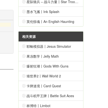
星际骑兵 – 战斗力量丨Star Troopers – Combat Force
墨水飞溅丨Ink Splash
英伦惊魂丨An English Haunting
相关资源
耶稣模拟器丨Jesus Simulator
果冻数学丨Jelly Math
爆射狂潮丨Gods With Guns
墙世界2丨Wall World 2
卡牌迷境丨Card Quest
战斗机甲王牌丨Battle Suit Aces
林博特丨Limbot