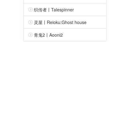
织传者丨Talespinner
灵屋丨Reioku:Ghost house
青鬼2丨Aooni2