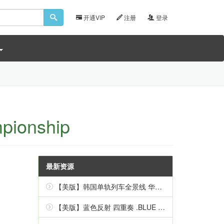
开通VIP
注册
登录
ionship
最新资源
【美版】韩国单轨列车全景线 华盖山 .Korean Monorail Panorama Line Hwagaesan 中文
【美版】蓝色反射 四重奏 .BLUE REFLECTION Quartet 英语