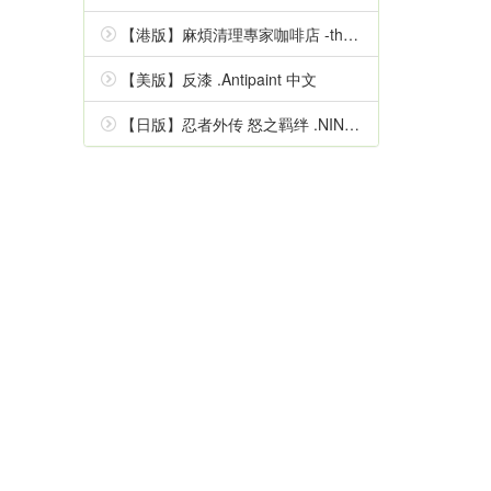
【港版】麻煩清理專家咖啡店 -the mystic lover- 中文
【美版】反漆 .Antipaint 中文
【日版】忍者外传 怒之羁绊 .NINJA GAIDEN Ragebound 中文