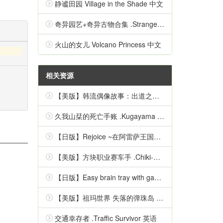
静谧田园 Village in the Shade 中文
奇异园艺+奇异古物合集 .Strange Horticulture 中文
火山的女儿 Volcano Princess 中文
相关资源
【美版】韩流偶像故事：出道之路 .K-Pop Idol Stories: Road to Debut 英语
久我山栞的死亡手账 .Kugayama Shiori's Death Diary 中文
【日版】Rejoice ~在阿雷萨王国的彼方~ 日语
【美版】方块职业赛车手 .Chiki-Chiki Boxy Racers 中文
【日版】Easy brain tray with games Simple inspirational quizzes 日语
【美版】祖玛世界 失落的弹珠岛 .Zumba World - The Lost Marble Island 中文
交通幸存者 .Traffic Survivor 英语