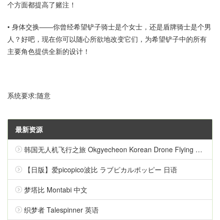
个方面都提高了赌注！
• 身体交换——你曾经希望铲子骑士是个女士，还是盾牌骑士是个男
人？好吧，现在你可以随心所欲地改变它们，为希望铲子中的所有
主要角色提供全新的设计！
系统要求:随意
最新资源
韩国无人机飞行之旅 Okgyecheon Korean Drone Flying Tour Okgyecheon 中文
【日版】爱picopico波比 ラブピカルポッピー 日语
梦塔比 Montabi 中文
织梦者 Talespinner 英语