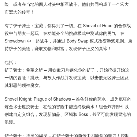
险，或者在当地的四人对决中相互战斗。他们共同构成了一个宏大
而宏大的传奇！
有了铲子骑士：宝藏，你得到了一切。在 Shovel of Hope 的合作战
役中与朋友一起玩，在功能齐全的挑战模式中测试你的勇气，在
Showdown 中一起战斗，并通过 Body Swap 模式改变游戏规则。秉
持铲子的美德，赚取文物和财富，发现铲子正义的真谛！
包括：
铲子骑士：希望之铲 – 用铁锹刀片钢化你的铲子，开始挖掘开始这
一切的冒险！跳跃、与敌人作战并发现宝藏，以击败无区骑士团及
其邪恶的领袖魔女。
Shovel Knight: Plague of Shadows – 准备好你的药水，成为疯狂的
炼金术士瘟疫骑士，在他的冒险中酿造终极药水！组合炸弹部件以
创建自定义组合，发现新物品、区域和 Boss，甚至可能发现冒泡的
浪漫。
铲子骑士：折磨的幽灵 – 在铲子骑士的前传中召唤你的镰刀！控制