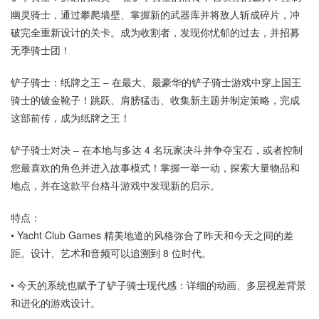
幽灵骑士，通过攀爬墙壁、掌握新的武器库并将敌人斩成碎片，冲
破完全重新设计的关卡。成为收割者，发现你忧郁的过去，并招募
无季骑士团！
铲子骑士：纸牌之王 – 在最大、最豪华的铲子骑士游戏中穿上国王
骑士的镀金靴子！跳跃、肩膀猛击、收集新主题并制定策略，完成
这部前传，成为纸牌之王！
铲子骑士对决 – 在本地与多达 4 名玩家决斗并争夺宝石，或者控制
您最喜欢的角色并进入故事模式！掌握一举一动，探索大量物品和
地点，并在这款平台格斗游戏中发现新的启示。
特点：
• Yacht Club Games 精美地道的风格弥合了昨天和今天之间的差
距。设计、艺术和音频可以追溯到 8 位时代。
• 今天的系统也赋予了铲子骑士现代感：详细的动画、多层视差背景
和进化的游戏设计。