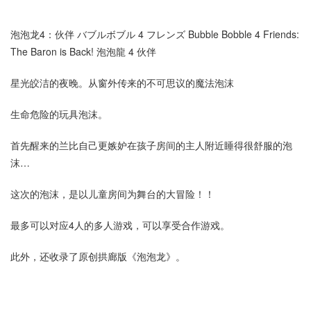
泡泡龙4：伙伴 バブルボブル 4 フレンズ Bubble Bobble 4 Friends:
The Baron is Back! 泡泡龍 4 伙伴
星光皎洁的夜晚。从窗外传来的不可思议的魔法泡沫
生命危险的玩具泡沫。
首先醒来的兰比自己更嫉妒在孩子房间的主人附近睡得很舒服的泡
沫…
这次的泡沫，是以儿童房间为舞台的大冒险！！
最多可以对应4人的多人游戏，可以享受合作游戏。
此外，还收录了原创拱廊版《泡泡龙》。