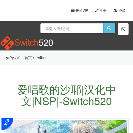
开通VIP
注册
登录
Toggl
naviga
你的位置：
首页
>
switch
爱唱歌的沙耶|汉化中
文|NSP|-Switch520