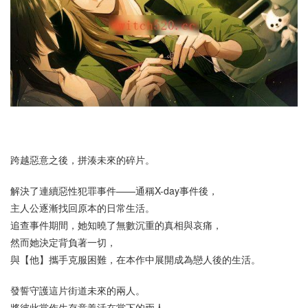
跨越惡意之後，拼湊未來的碎片。
解決了連續惡性犯罪事件——通稱X-day事件後，
主人公逐漸找回原本的日常生活。
追查事件期間，她知曉了無數沉重的真相與哀痛，
然而她決定背負著一切，
與【他】攜手克服困難，在本作中展開成為戀人後的生活。
發誓守護這片街道未來的兩人。
將彼此當作生存意義活在當下的兩人。