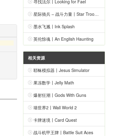
寻找法尔丨Looking for Fael
星际骑兵 – 战斗力量丨Star Troopers – Combat Force
墨水飞溅丨Ink Splash
英伦惊魂丨An English Haunting
相关资源
耶稣模拟器丨Jesus Simulator
果冻数学丨Jelly Math
爆射狂潮丨Gods With Guns
墙世界2丨Wall World 2
卡牌迷境丨Card Quest
战斗机甲王牌丨Battle Suit Aces