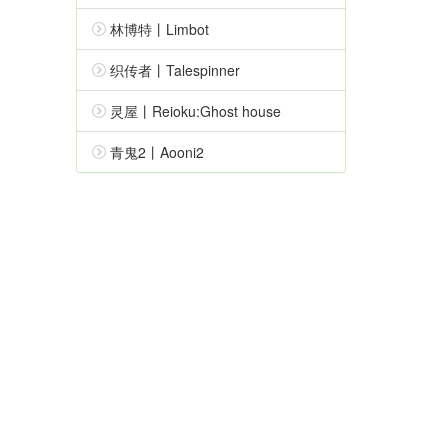
林博特丨Limbot
织传者丨Talespinner
灵屋丨Reioku:Ghost house
青鬼2丨Aooni2