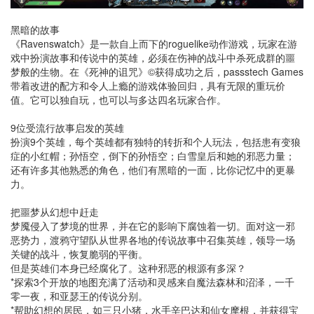
黑暗的故事
《Ravenswatch》是一款自上而下的roguelike动作游戏，玩家在游
戏中扮演故事和传说中的英雄，必须在伤神的战斗中杀死成群的噩
梦般的生物。在《死神的诅咒》©获得成功之后，passstech Games
带着改进的配方和令人上瘾的游戏体验回归，具有无限的重玩价
值。它可以独自玩，也可以与多达四名玩家合作。
9位受流行故事启发的英雄
扮演9个英雄，每个英雄都有独特的转折和个人玩法，包括患有变狼
症的小红帽；孙悟空，倒下的孙悟空；白雪皇后和她的邪恶力量；
还有许多其他熟悉的角色，他们有黑暗的一面，比你记忆中的更暴
力。
把噩梦从幻想中赶走
梦魇侵入了梦境的世界，并在它的影响下腐蚀着一切。面对这一邪
恶势力，渡鸦守望队从世界各地的传说故事中召集英雄，领导一场
关键的战斗，恢复脆弱的平衡。
但是英雄们本身已经腐化了。这种邪恶的根源有多深？
*探索3个开放的地图充满了活动和灵感来自魔法森林和沼泽，一千
零一夜，和亚瑟王的传说分别。
*帮助幻想的居民，如三只小猪，水手辛巴达和仙女摩根，并获得宝