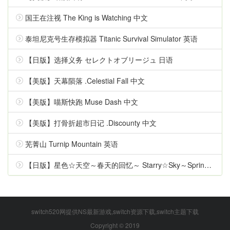
国王在注视 The King is Watching 中文
泰坦尼克号生存模拟器 Titanic Survival Simulator 英语
【日版】选择义务 セレクトオブリージュ 日语
【美版】天幕陨落 .Celestial Fall 中文
【美版】喵斯快跑 Muse Dash 中文
【美版】打骨折超市日记 .Discounty 中文
芜菁山 Turnip Mountain 英语
【日版】星色☆天空～春天的回忆～ Starry☆Sky～Spring Memories～ 日语
switch520网提供NS最新游戏,switch资源下载,switch主题下载
Copyright © 2019