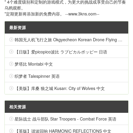
* 4个难度级别和定制的游戏模式，为更大的挑战或享受自己的节奏
乌鸦观察。
*定期更新将添加新的免费内容。 --www.3kns.oom--
最新资源
韩国无人机飞行之旅 Okgyecheon Korean Drone Flying Tour Okgyecheon 中文
【日版】爱picopico波比 ラブピカルポッピー 日语
梦塔比 Montabi 中文
织梦者 Talespinner 英语
【美版】库桑 狼之城 Kusan: City of Wolves 中文
相关资源
星际战士 战斗部队 Star Troopers - Combat Force 英语
【英版】谐波回响 HARMONIC REFLECTIONS 中文