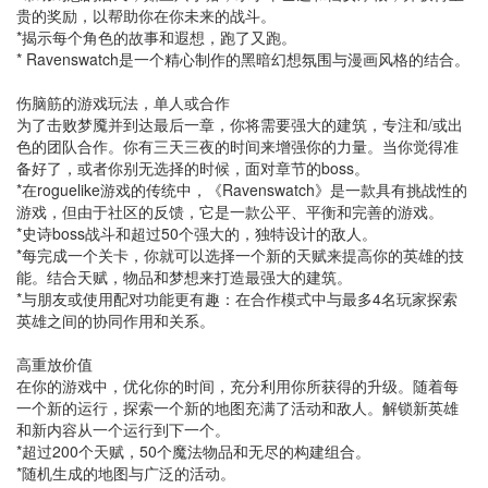
贵的奖励，以帮助你在你未来的战斗。
*揭示每个角色的故事和遐想，跑了又跑。
* Ravenswatch是一个精心制作的黑暗幻想氛围与漫画风格的结合。
伤脑筋的游戏玩法，单人或合作
为了击败梦魇并到达最后一章，你将需要强大的建筑，专注和/或出
色的团队合作。你有三天三夜的时间来增强你的力量。当你觉得准
备好了，或者你别无选择的时候，面对章节的boss。
*在roguelike游戏的传统中，《Ravenswatch》是一款具有挑战性的
游戏，但由于社区的反馈，它是一款公平、平衡和完善的游戏。
*史诗boss战斗和超过50个强大的，独特设计的敌人。
*每完成一个关卡，你就可以选择一个新的天赋来提高你的英雄的技
能。结合天赋，物品和梦想来打造最强大的建筑。
*与朋友或使用配对功能更有趣：在合作模式中与最多4名玩家探索
英雄之间的协同作用和关系。
高重放价值
在你的游戏中，优化你的时间，充分利用你所获得的升级。随着每
一个新的运行，探索一个新的地图充满了活动和敌人。解锁新英雄
和新内容从一个运行到下一个。
*超过200个天赋，50个魔法物品和无尽的构建组合。
*随机生成的地图与广泛的活动。