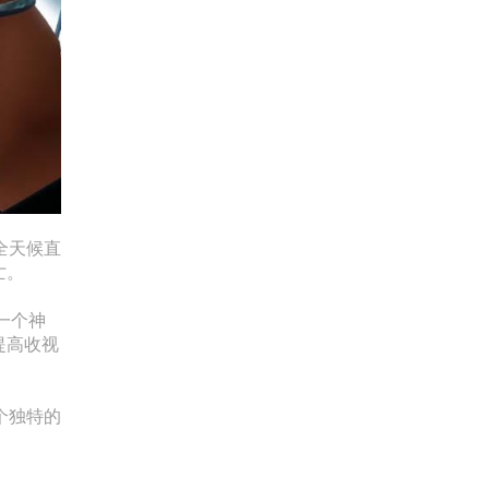
全天候直
亡。
一个神
提高收视
个独特的