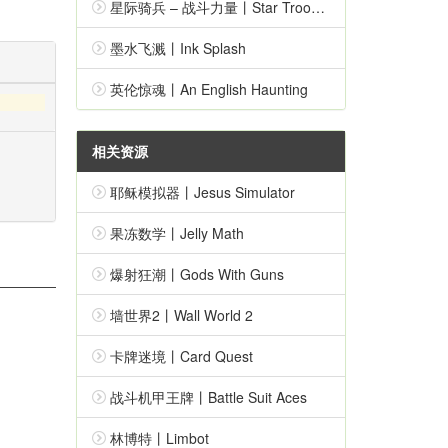
星际骑兵 – 战斗力量丨Star Troopers – Combat Force
墨水飞溅丨Ink Splash
英伦惊魂丨An English Haunting
相关资源
耶稣模拟器丨Jesus Simulator
果冻数学丨Jelly Math
爆射狂潮丨Gods With Guns
墙世界2丨Wall World 2
卡牌迷境丨Card Quest
战斗机甲王牌丨Battle Suit Aces
林博特丨Limbot