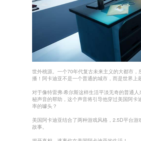
世外桃源。一个70年代复古未来主义的大都市
播！阿卡迪亚不是一个普通的城市，而是世界上
对于像特雷弗·希尔斯这样生活平淡无奇的普通
秘声音的帮助，这个声音将引导他穿过美国阿卡
率的噱头？
美国阿卡迪亚结合了两种游戏风格，2.5D平台
故事。
揭开真相，逃离你在美国阿卡迪亚的生活！