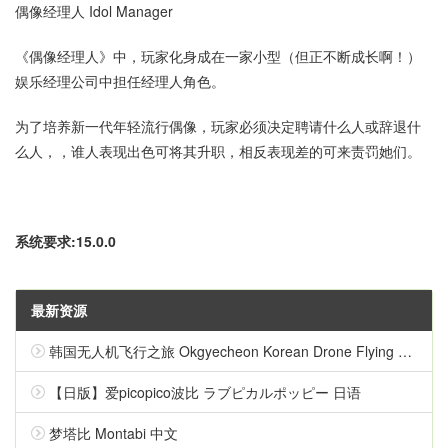
偶像经理人 Idol Manager
《偶像经理人》中，玩家化身成在一家小型（但正不断成长啊！）
娱乐经理公司中担任经理人角色。
为了培养新一代年轻流行偶像，玩家必须决定聘请什么人或辞退什
么人，，谁人表现出色可将其升职，相反表现差的可来责罚她们。
系统要求:15.0.0
最新资源
韩国无人机飞行之旅 Okgyecheon Korean Drone Flying Tour Okgyecheon 中文
【日版】爱picopico波比 ラブピカルポッピー 日语
梦塔比 Montabi 中文