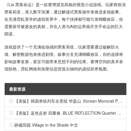
《Lia 黑客命运》是一款赛博朋克风格的视觉小说游戏。玩家将扮演
黑客莉亚，潜入数字深渊，通过解谜式黑客操作来推进多线叙事。
在充满霓虹美学的虚拟世界中，每个抉择都可能引发蝴蝶效应，你
需要探寻被篡改的真相，并在人类与AI的边界揭开关乎命运的巨大
阴谋。
游戏提供了一个充满临场感的黑客系统，玩家需要通过破解防火
墙、解密数据包来推进剧情。叙事分支充满蝴蝶效应，你的选择将
影响故事发展，甚至可能带来意想不到的结果。赛博空间的美术表
现惊艳，霓虹网格和加密信息营造出独特的虚拟世界氛围。
最新资源
【美版】韩国单轨列车全景线 华盖山 .Korean Monorail Panorama Line Hwagaesan 中文
【美版】蓝色反射 四重奏 .BLUE REFLECTION Quartet 英语
静谧田园 Village in the Shade 中文