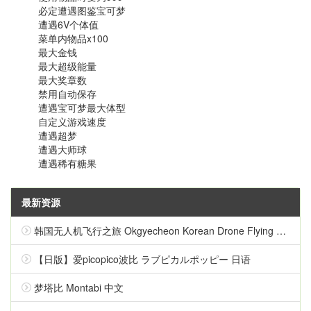
必定遭遇图鉴宝可梦
遭遇6V个体值
菜单内物品x100
最大金钱
最大超级能量
最大奖章数
禁用自动保存
遭遇宝可梦最大体型
自定义游戏速度
遭遇超梦
遭遇大师球
遭遇稀有糖果
最新资源
韩国无人机飞行之旅 Okgyecheon Korean Drone Flying Tour Okgyecheon 中文
【日版】爱picopico波比 ラブピカルポッピー 日语
梦塔比 Montabi 中文