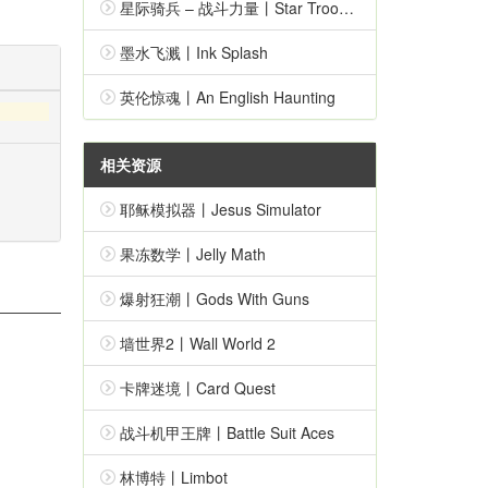
星际骑兵 – 战斗力量丨Star Troopers – Combat Force
墨水飞溅丨Ink Splash
英伦惊魂丨An English Haunting
相关资源
耶稣模拟器丨Jesus Simulator
果冻数学丨Jelly Math
爆射狂潮丨Gods With Guns
墙世界2丨Wall World 2
卡牌迷境丨Card Quest
战斗机甲王牌丨Battle Suit Aces
林博特丨Limbot