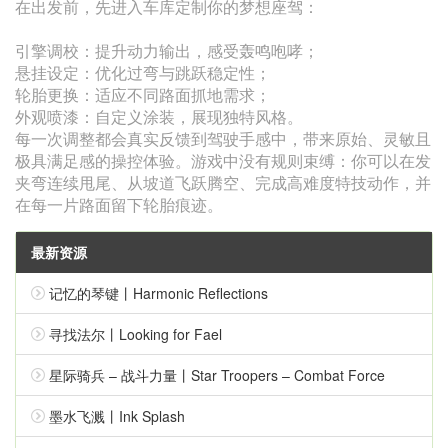
在出发前，先进入车库定制你的梦想座驾：
‌引擎调校‌：提升动力输出，感受轰鸣咆哮；
‌悬挂设定‌：优化过弯与跳跃稳定性；
‌轮胎更换‌：适应不同路面抓地需求；
‌外观喷漆‌：自定义涂装，展现独特风格。
每一次调整都会真实反馈到驾驶手感中，带来原始、灵敏且
极具满足感的操控体验。游戏中没有规则束缚：你可以在发
夹弯连续甩尾、从坡道飞跃腾空、完成高难度特技动作，并
在每一片路面留下轮胎痕迹。
最新资源
记忆的琴键丨Harmonic Reflections
寻找法尔丨Looking for Fael
星际骑兵 – 战斗力量丨Star Troopers – Combat Force
墨水飞溅丨Ink Splash