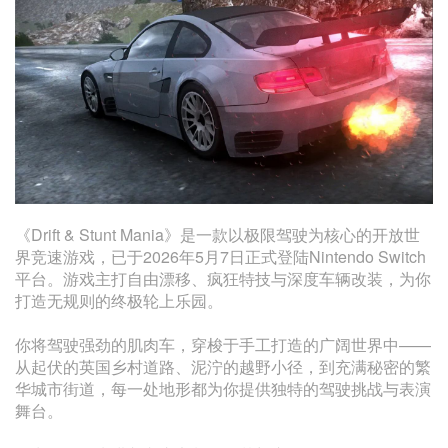
《Drift & Stunt Mania》是一款以极限驾驶为核心的开放世
界竞速游戏‌，已于2026年5月7日正式登陆Nintendo Switch
平台。游戏主打自由漂移、疯狂特技与深度车辆改装，为你
打造无规则的终极轮上乐园。
你将驾驶强劲的肌肉车，穿梭于手工打造的广阔世界中——
从起伏的英国乡村道路、泥泞的越野小径，到充满秘密的繁
华城市街道，每一处地形都为你提供独特的驾驶挑战与表演
舞台。