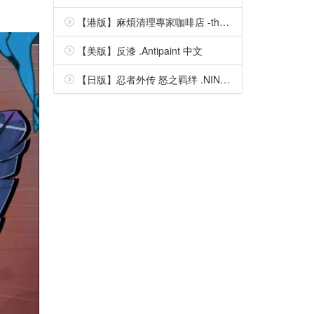
【港版】麻煩清理專家咖啡店 -the mystic lover- 中文
【美版】反漆 .Antipaint 中文
【日版】忍者外传 怒之羁绊 .NINJA GAIDEN Ragebound 中文