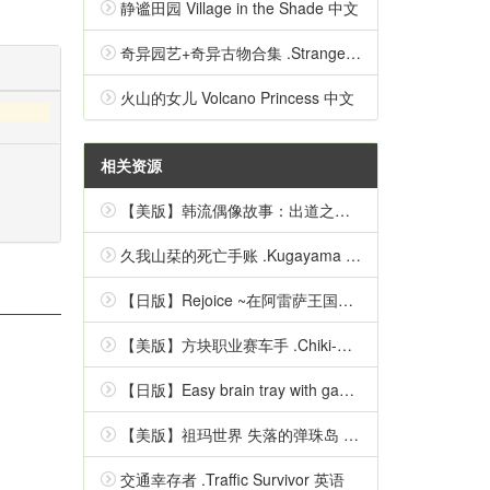
静谧田园 Village in the Shade 中文
奇异园艺+奇异古物合集 .Strange Horticulture 中文
火山的女儿 Volcano Princess 中文
相关资源
【美版】韩流偶像故事：出道之路 .K-Pop Idol Stories: Road to Debut 英语
久我山栞的死亡手账 .Kugayama Shiori's Death Diary 中文
【日版】Rejoice ~在阿雷萨王国的彼方~ 日语
【美版】方块职业赛车手 .Chiki-Chiki Boxy Racers 中文
【日版】Easy brain tray with games Simple inspirational quizzes 日语
【美版】祖玛世界 失落的弹珠岛 .Zumba World - The Lost Marble Island 中文
交通幸存者 .Traffic Survivor 英语